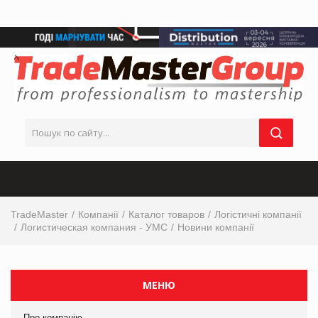
TradeMaster
Компанії
Каталог товаров
Логістичні компанії
Логистическая компания - УМС
Новини компанії
МЕНЮ
Про компанію