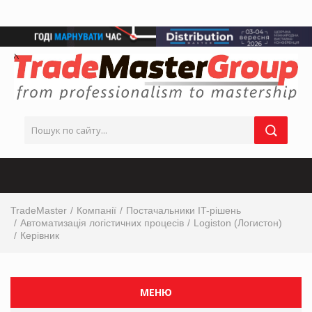
TradeMaster
Компанії
Постачальники IT-рішень
Автоматизація логістичних процесів
Logiston (Логистон)
Керівник
МЕНЮ