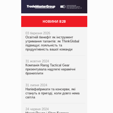
НОВИНИ B2B
03 березня 2026
Освітній бенефіт як інструмент
утримання талантів: як ThinkGlobal
підвищує лояльність та
продуктивність вашої команди
31 жовтня 2024
Компанія Rarog Tactical Gear
презентувала надлегкі керамічні
бронеплити
31 липня 2024
Напівфабрикати та консерви, які
стануть в пригоді, коли довго нема
світла
24 червня 2024