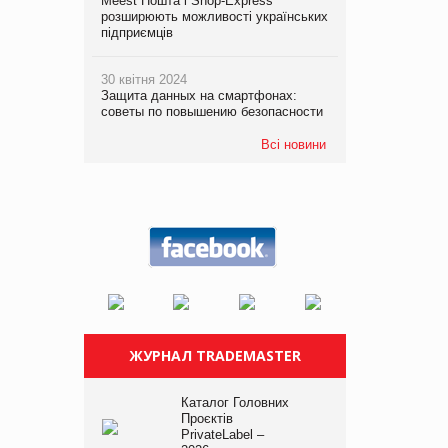
Meest Пошта і Shop-Express
розширюють можливості українських
підприємців
30 квітня 2024
Защита данных на смартфонах:
советы по повышению безопасности
Всі новини
ЖУРНАЛ TRADEMASTER
Каталог Головних
Проєктів
PrivateLabel –