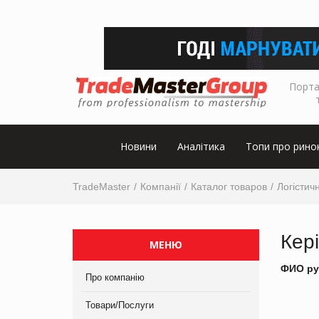
Порта
Новини
Аналітика
Топи про рино
TradeMaster
Компанії
Каталог товаров
Логістичн
Кер
МЕНЮ
ФИО ру
Про компанію
Товари/Послуги