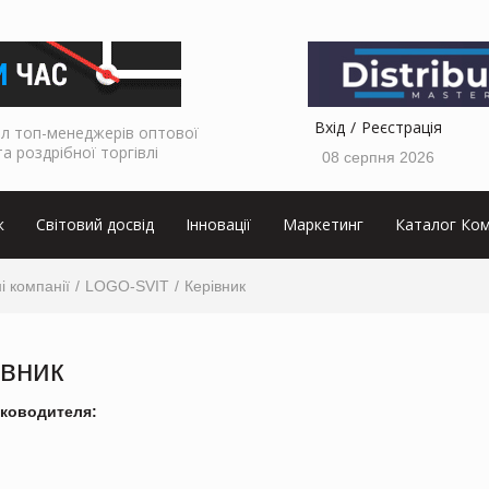
Вхід
Реєстрація
л топ-менеджерів оптової
та роздрібної торгівлі
08 серпня 2026
к
Світовий досвід
Інновації
Маркетинг
Каталог Ком
і компанії
LOGO-SVIT
Керівник
івник
ководителя: