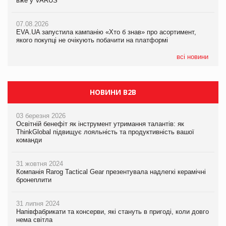
вже у VARUS
Смачна новинка для хвостатих: у VARUS з’явилися паучі
07.08.2026
Varto Paw expert від власної ТМ Varto!
Франція заборонила рекламні дзвінки без згоди клієнтів
07.08.2026
EVA.UA запустила кампанію «Хто б знав» про асортимент,
05.08.2026
якого покупці не очікують побачити на платформі
Мережа супермаркетів VARUS купує мережу магазинів
формату convenience store КОЛО: об’єднана компанія
налічуватиме 374 магазини
всі новини
НОВИНИ B2B
03 березня 2026
Освітній бенефіт як інструмент утримання талантів: як
ThinkGlobal підвищує лояльність та продуктивність вашої
команди
31 жовтня 2024
Компанія Rarog Tactical Gear презентувала надлегкі керамічні
бронеплити
31 липня 2024
Напівфабрикати та консерви, які стануть в пригоді, коли довго
нема світла