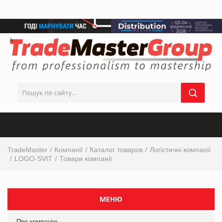
TradeMaster
Компанії
Каталог товаров
Логістичні компанії
LOGO-SVIT
Товари компанії
МЕНЮ
Про компанію