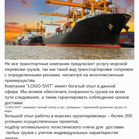
Не все транспортные компании предлагают услугу морской
перевозки грузов, так как такой вид транспортировки сопряжен
с определенными рисками, несмотря на многочисленные
преимущества.
Компания "
LOGO-
SVIT
" имеет богатый опыт в данной
сфере. Мы можем обеспечить сохранность грузов на всем
пути следования, а также гарантировать соблюдение сроков
доставки.
"
LOGO-
SVIT
" оказывает полный спектр услуг, связанных с перевозкой различных грузов по
морю.
большой опыт работы в морских грузоперевозках – более 200
успешно осуществленных проектов;
подбор оптимального логистического плеча для доставки
любых грузов с учетом индивидуальных характеристик
заказа;