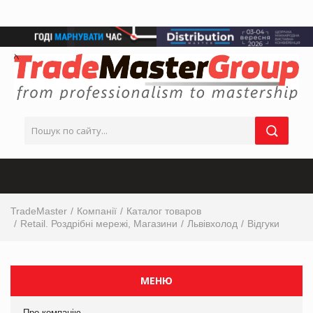
TradeMaster
Компанії
Каталог товаров
Retail. Роздрібні мережі, Магазини
Львівхолод
Відгуки
МЕНЮ
Про компанію