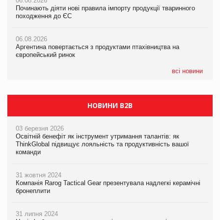
06.08.2026
06.08.2026
Російська атака 5 серпня стала одним із наймасштабніших
Починають діяти нові правила імпорту продукції тваринного
Починають діяти нові правила імпорту продукції тваринного
ударів по українському бізнесу за час повномасштабної війни
походження до ЄС
походження до ЄС
05.08.2026
06.08.2026
06.08.2026
Смачне поповнення дитячого меню: у VARUS з’явилися
Аргентина повертається з продуктами птахівництва на
Аргентина повертається з продуктами птахівництва на
новинки від ТМ ТОКЕРИ
європейський ринок
європейський ринок
05.08.2026
всі новини
Сергій Лісунов про заморожені хлібобулочні вироби на
PrivateLabel&FMCG Master 2026
НОВИНИ B2B
03 березня 2026
Освітній бенефіт як інструмент утримання талантів: як
ThinkGlobal підвищує лояльність та продуктивність вашої
команди
31 жовтня 2024
Компанія Rarog Tactical Gear презентувала надлегкі керамічні
бронеплити
31 липня 2024