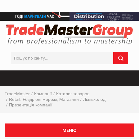
TradeMaster
Компанії
Каталог товаров
Retail. Роздрібні мережі, Магазини
Львівхолод
Презентація компанії
МЕНЮ