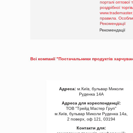
Просування компанії на
порталі оптової та
роздрібної торгівлі
www.trademaster.ua.
правила. Особливості.
ії
Рекомендації
Всі компанії "Постачальники продуктів харчуван
Адреса:
м.Київ, бульвар Миколи
Руденка 14А
Адреса для кореспонденції:
ТОВ "Tрейд Мастер Груп"
м.Київ, бульвар Миколи Руденка 14а,
2 поверх, оф 121, 03194
Контакти для: