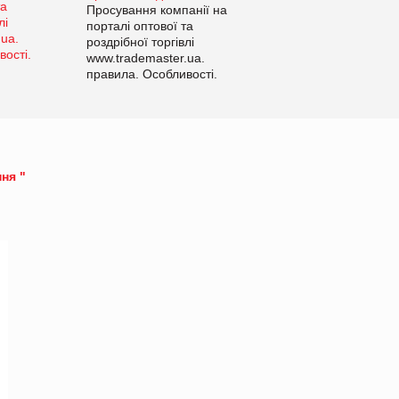
Просування компанії на
порталі оптової та
роздрібної торгівлі
www.trademaster.ua.
правила. Особливості.
Рекомендації
ня "