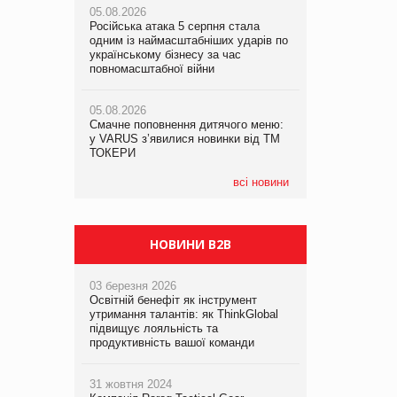
05.08.2026
рекламі екологічних продуктів
Російська атака 5 серпня стала
одним із наймасштабніших ударів по
05.08.2026
05.08.2026
українському бізнесу за час
Сергій Лісунов про заморожені
AstraZeneca обговорює найбільшу
повномасштабної війни
хлібобулочні вироби на
угоду десятиліття
PrivateLabel&FMCG Master 2026
05.08.2026
Смачне поповнення дитячого меню:
04.08.2026
у VARUS з’явилися новинки від ТМ
Через атаку РФ у Дніпрі пошкоджено
ТОКЕРИ
склад шоколаду Millennium
всі новини
НОВИНИ B2B
03 березня 2026
Освітній бенефіт як інструмент
утримання талантів: як ThinkGlobal
підвищує лояльність та
продуктивність вашої команди
31 жовтня 2024