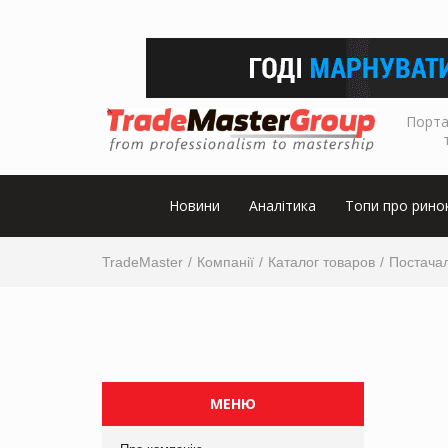
Порта
Новини
Аналітика
Топи про рино
TradeMaster
Компанії
Каталог товаров
Постачал
МЕНЮ