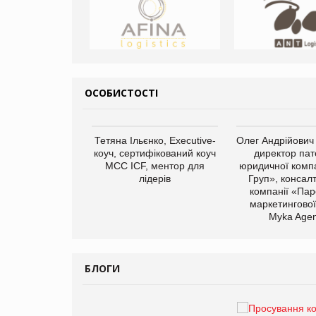
ОСОБИСТОСТІ
арас Ігорович,
Тетяна Ільєнко, Executive-
Олег Андрійович
иробництва ТОВ
коуч, сертифікований коуч
директор пат
Герчак"
МСС ICF, ментор для
юридичної компа
лідерів
Груп», консал
компанії «Пар
маркетингової
Myka Agen
БЛОГИ
Брагина Людмила