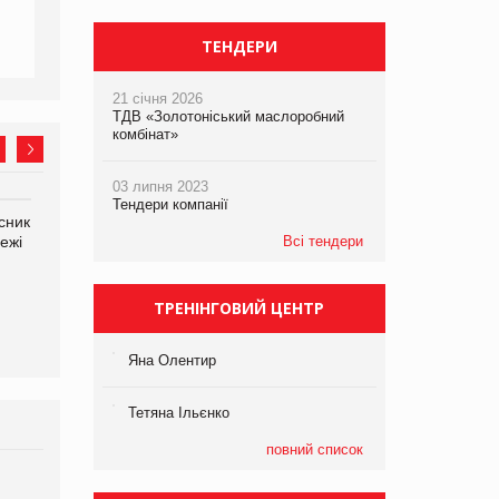
ТЕНДЕРИ
21 січня 2026
ТДВ «Золотоніський маслоробний
комбінат»
03 липня 2023
Тендери компанії
сник
Олексій Логачов-Михайлов
Яна Сараніна, директор
ежі
Файно маркет Директор
Всі тендери
компанії «УкраМарин»
департаменту з
виробництва
ТРЕНІНГОВИЙ ЦЕНТР
Яна Олентир
Тетяна Ільєнко
повний список
Брагина Людмила