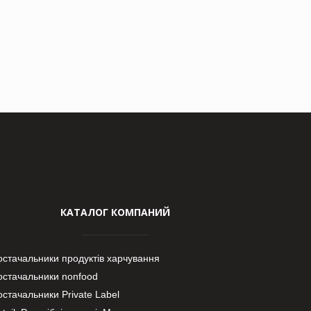
КАТАЛОГ КОМПАНИЙ
остачальники продуктів харчування
остачальники nonfood
стачальники Private Label