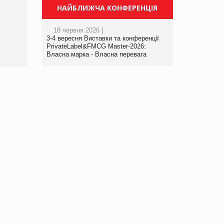
Просування компанії на
НАЙБЛИЖЧА КОНФЕРЕНЦІЯ
порталі оптової та
роздрібної торгівлі
18 червня 2026 |
www.trademaster.ua.
3-4 вересня Виставки та конференції
правила. Особливості.
PrivateLabel&FMCG Master-2026:
Власна марка - Власна перевага