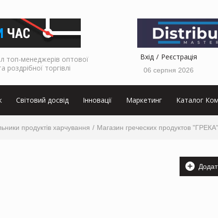
Вхід
Реєстрація
л топ-менеджерів оптової
та роздрібної торгівлі
06 серпня 2026
к
Світовий досвід
Інновації
Маркетинг
Каталог Ком
ьники продуктів харчування
Магазин греческих продуктов "ГРЕКА
Додат