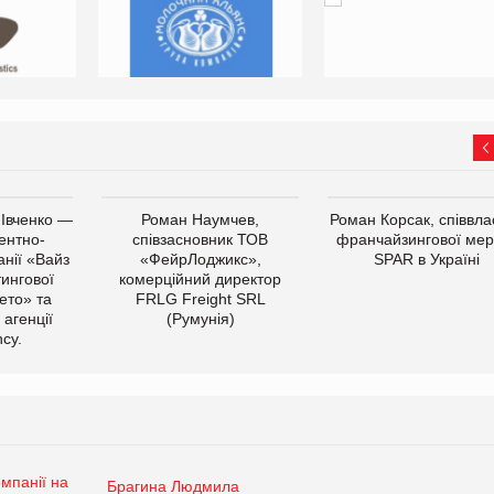
 Івченко —
Роман Наумчев,
Роман Корсак, співвла
ентно-
співзасновник ТОВ
франчайзингової мер
нії «Вайз
«ФейрЛоджикс»,
SPAR в Україні
тингової
комерційний директор
ето» та
FRLG Freight SRL
 агенції
(Румунія)
cy.
Брагина Людмила