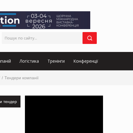
паній
Логістика
Тренінги
Конференції
"
Тендери компанії
и тендер