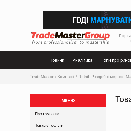
Порта
Новини
Аналітика
Топи про рино
TradeMaster
Компанії
Retail. Роздрібні мережі, М
Тов
МЕНЮ
Про компанію
Товари/Послуги