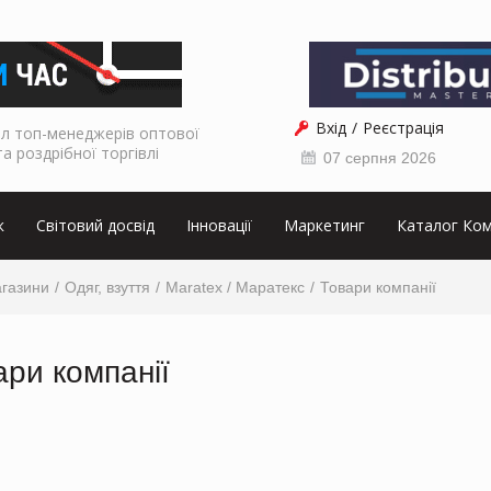
Вхід
Реєстрація
л топ-менеджерів оптової
та роздрібної торгівлі
07 серпня 2026
к
Світовий досвід
Інновації
Маркетинг
Каталог Ком
агазини
Одяг, взуття
Maratex / Маратекс
Товари компанії
ари компанії