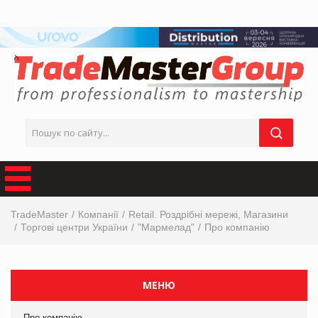
TradeMaster
Компанії
Retail. Роздрібні мережі, Магазини
Торгові центри України
"Мармелад"
Про компанію
МЕНЮ
Про компанію