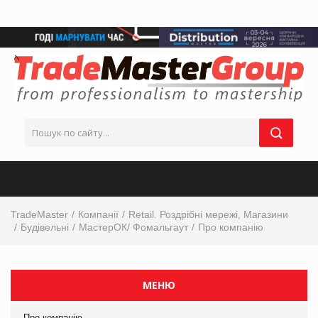
TradeMaster
Компанії
Retail. Роздрібні мережі, Магазини
Будівельні
МастерОК/ Фомальгаут
Про компанію
МЕНЮ
Про компанію