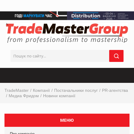
TradeMaster
Компанії
Постачальники послуг
PR-агентства
Медиа Фридом
Новини компанії
МЕНЮ
Про компанію