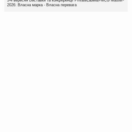
3-4 вересня Виставки та конференції PrivateLabel&FMCG Master-
2026: Власна марка - Власна перевага