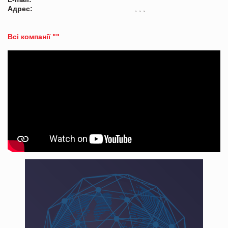
Адрес:
, , ,
Всі компанії ""