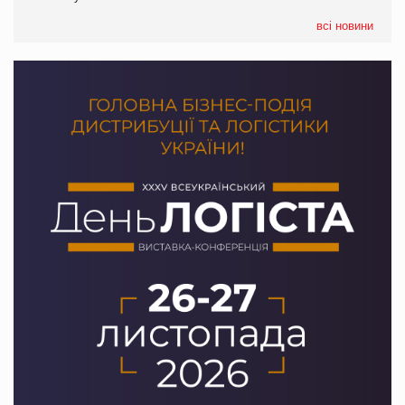
PrivateLabel&FMCG Master 2026
всі новини