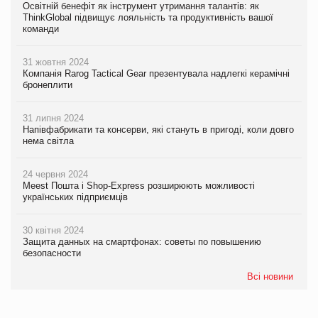
Освітній бенефіт як інструмент утримання талантів: як
ThinkGlobal підвищує лояльність та продуктивність вашої
команди
31 жовтня 2024
Компанія Rarog Tactical Gear презентувала надлегкі керамічні
бронеплити
31 липня 2024
Напівфабрикати та консерви, які стануть в пригоді, коли довго
нема світла
24 червня 2024
Meest Пошта і Shop-Express розширюють можливості
українських підприємців
30 квітня 2024
Защита данных на смартфонах: советы по повышению
безопасности
Всі новини