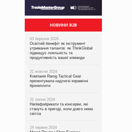
НОВИНИ B2B
03 березня 2026
Освітній бенефіт як інструмент
утримання талантів: як ThinkGlobal
підвищує лояльність та
продуктивність вашої команди
31 жовтня 2024
Компанія Rarog Tactical Gear
презентувала надлегкі керамічні
бронеплити
31 липня 2024
Напівфабрикати та консерви, які
стануть в пригоді, коли довго нема
світла
24 червня 2024