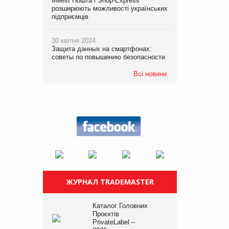
Meest Пошта і Shop-Express
розширюють можливості українських
підприємців
30 квітня 2024
Защита данных на смартфонах:
советы по повышению безопасности
Всі новини
ЖУРНАЛ TRADEMASTER
Каталог Головних
Проєктів
PrivateLabel –