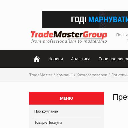
Порта
Новини
Аналітика
Топи про рино
TradeMaster
Компанії
Каталог товаров
Логістичн
Пре
МЕНЮ
Про компанію
Товари/Послуги