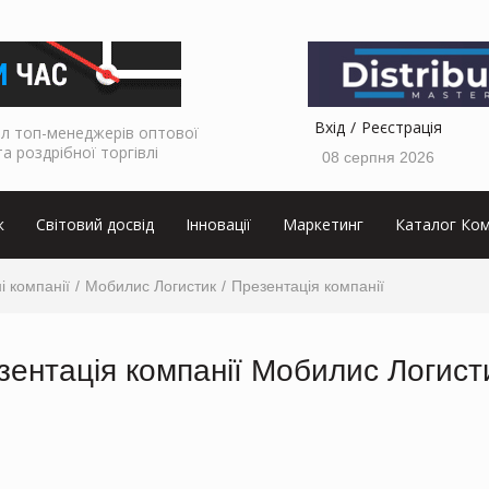
Вхід
Реєстрація
л топ-менеджерів оптової
та роздрібної торгівлі
08 серпня 2026
к
Світовий досвід
Інновації
Маркетинг
Каталог Ком
і компанії
Мобилис Логистик
Презентація компанії
зентація компанії Мобилис Логист