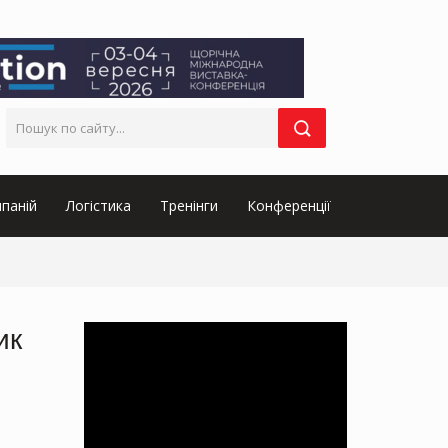
паній
Логістика
Тренінги
Конференції
ик