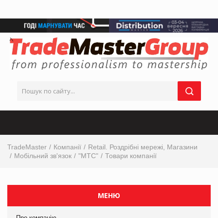
TradeMaster
Компанії
Retail. Роздрібні мережі, Магазини
Мобільний зв'язок
"МТС"
Товари компанії
МЕНЮ
Про компанію