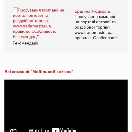
Брагина Людмила
ї
Просування компанії
а
на порталі оптової та
роздрібної торгівлі
www.trademaster.ua.
і.
правила. Особливості.
Рекомендації
Ре
Всі компанії "Мобільний зв'язок"