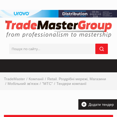
TradeMaster
Компанії
Retail. Роздрібні мережі, Магазини
Мобільний зв'язок
"МТС"
Тендери компанії
Додати тендер