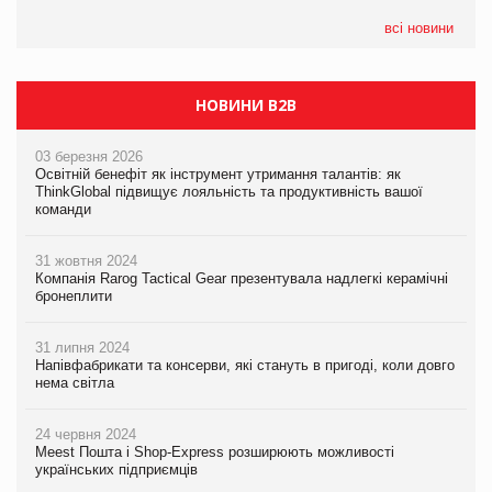
05.08.2026
Сергій Лісунов про заморожені хлібобулочні вироби на
всі новини
PrivateLabel&FMCG Master 2026
НОВИНИ B2B
03 березня 2026
Освітній бенефіт як інструмент утримання талантів: як
ThinkGlobal підвищує лояльність та продуктивність вашої
команди
31 жовтня 2024
Компанія Rarog Tactical Gear презентувала надлегкі керамічні
бронеплити
31 липня 2024
Напівфабрикати та консерви, які стануть в пригоді, коли довго
нема світла
24 червня 2024
Meest Пошта і Shop-Express розширюють можливості
українських підприємців