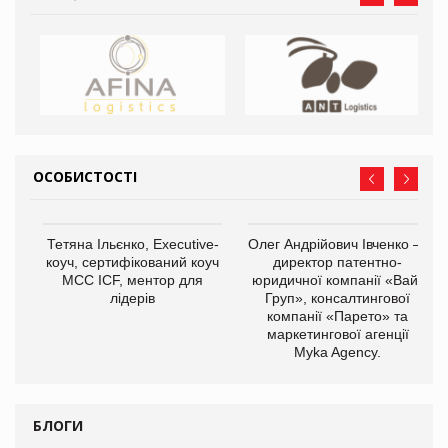
ОСОБИСТОСТІ
,
Тетяна Ільєнко, Executive-
Олег Андрійович Івченко —
ОВ
коуч, сертифікований коуч
директор патентно-
МСС ICF, ментор для
юридичної компанії «Вайз
лідерів
Груп», консалтингової
компанії «Парето» та
маркетингової агенції
Myka Agency.
БЛОГИ