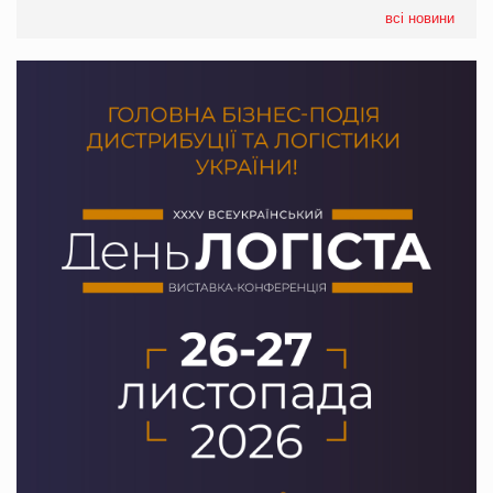
05.08.2026
всі новини
Сергій Лісунов про заморожені хлібобулочні вироби на
PrivateLabel&FMCG Master 2026