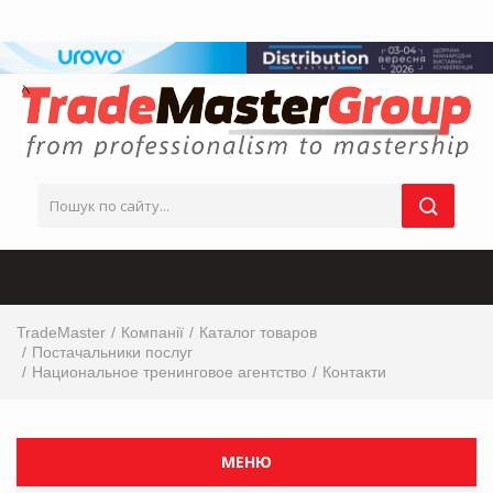
TradeMaster
Компанії
Каталог товаров
Постачальники послуг
Национальное тренинговое агентство
Контакти
МЕНЮ