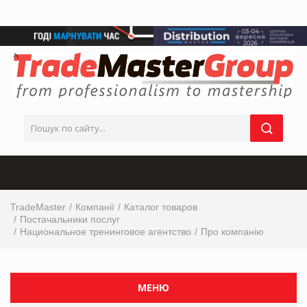
TradeMaster
Компанії
Каталог товаров
Постачальники послуг
Национальное тренинговое агентство
Про компанію
МЕНЮ