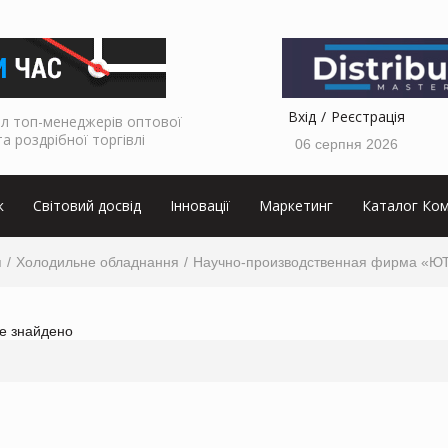
Вхід
Реєстрація
л топ-менеджерів оптової
та роздрібної торгівлі
06 серпня 2026
к
Світовий досвід
Інновації
Маркетинг
Каталог Ком
я
Холодильне обладнання
Научно-производственная фирма «
не знайдено