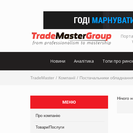
Порта
Новини
Аналітика
Топи про рино
TradeMaster
Компанії
Постачальники обладнанн
Нічого 
МЕНЮ
Про компанію
Товари/Послуги