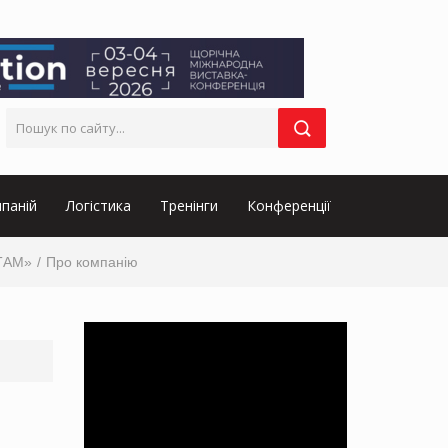
паній
Логістика
Тренінги
Конференції
ЮТАМ»
Про компанію