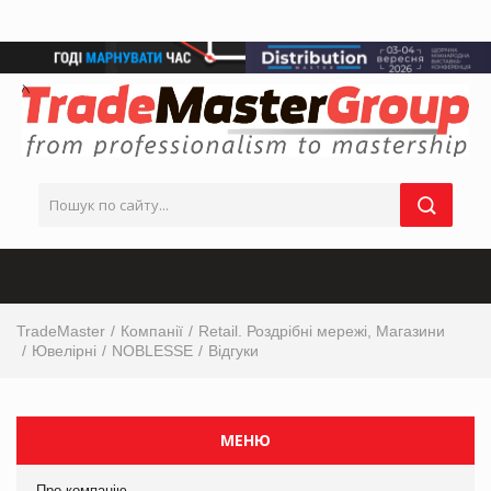
TradeMaster
Компанії
Retail. Роздрібні мережі, Магазини
Ювелірні
NOBLESSE
Відгуки
МЕНЮ
Про компанію