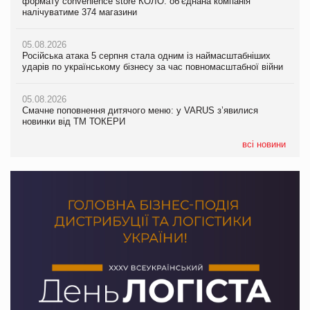
формату convenience store КОЛО: об’єднана компанія
Смачне поповнення дитячого меню: у VARUS з’явилися
налічуватиме 374 магазини
новинки від ТМ ТОКЕРИ
05.08.2026
Amazon звинуватили у недостовірній рекламі екологічних
05.08.2026
05.08.2026
продуктів
Російська атака 5 серпня стала одним із наймасштабніших
Сергій Лісунов про заморожені хлібобулочні вироби на
ударів по українському бізнесу за час повномасштабної війни
PrivateLabel&FMCG Master 2026
05.08.2026
AstraZeneca обговорює найбільшу угоду десятиліття
05.08.2026
04.08.2026
Смачне поповнення дитячого меню: у VARUS з’явилися
Через атаку РФ у Дніпрі пошкоджено склад шоколаду
новинки від ТМ ТОКЕРИ
Millennium
всі новини