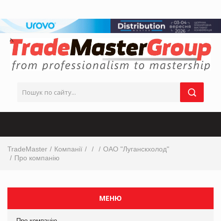
TradeMaster
Компанії
ОАО "Луганскхолод"
Про компанію
МЕНЮ
Про компанію