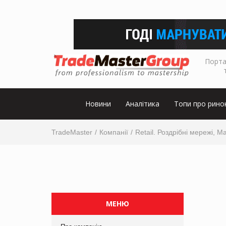
Порта
Новини
Аналітика
Топи про рино
TradeMaster
Компанії
Retail. Роздрібні мережі, М
МЕНЮ