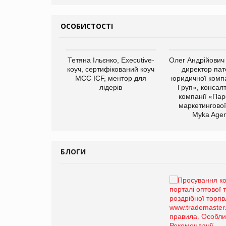
ОСОБИСТОСТІ
арас Ігорович,
Тетяна Ільєнко, Executive-
Олег Андрійович
иробництва ТОВ
коуч, сертифікований коуч
директор пат
Герчак"
МСС ICF, ментор для
юридичної компа
лідерів
Груп», консал
компанії «Пар
маркетингової
Myka Agen
БЛОГИ
Брагина Людмила
Просування компанії на
порталі оптової та
роздрібної торгівлі
www.trademaster.ua.