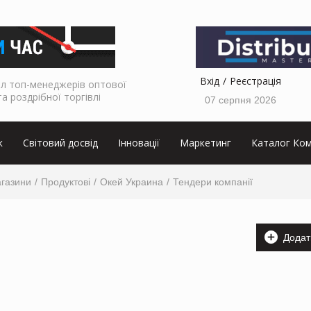
Вхід
Реєстрація
л топ-менеджерів оптової
та роздрібної торгівлі
07 серпня 2026
к
Світовий досвід
Інновації
Маркетинг
Каталог Ком
агазини
Продуктові
Окей Украина
Тендери компанії
Додат