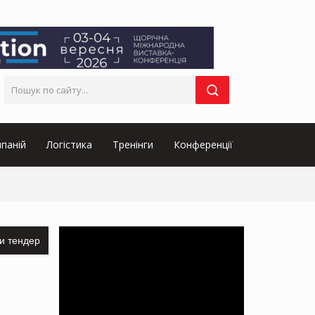
паній
Логістика
Тренінги
Конференції
и тендер