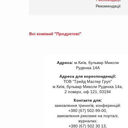
правила. Особливості.
ії
Рекомендації
Всі компанії "Продуктові"
Адреса:
м.Київ, бульвар Миколи
Руденка 14А
Адреса для кореспонденції:
ТОВ "Tрейд Мастер Груп"
м.Київ, бульвар Миколи Руденка 14а,
2 поверх, оф 121, 03194
Контакти для:
замовлення треннгів, конференцій:
+380 (67) 502-99-00,
замовлення реклами на порталі,
журналах:
+380 (67) 502 30 13,