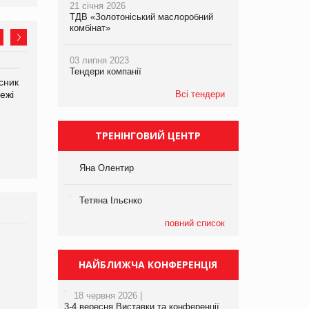
21 січня 2026
ТДВ «Золотоніський маслоробний
комбінат»
03 липня 2023
Тендери компанії
сник
Олексій Логачов-Михайлов
Яна Сараніна, директор
ежі
Файно маркет Директор
Всі тендери
компанії «УкраМарин»
департаменту з
виробництва
ТРЕНІНГОВИЙ ЦЕНТР
Яна Олентир
Тетяна Ільєнко
повний список
Брагина Людмила
Просування компанії на
НАЙБЛИЖЧА КОНФЕРЕНЦІЯ
порталі оптової та
роздрібної торгівлі
18 червня 2026 |
www.trademaster.ua.
3-4 вересня Виставки та конференції