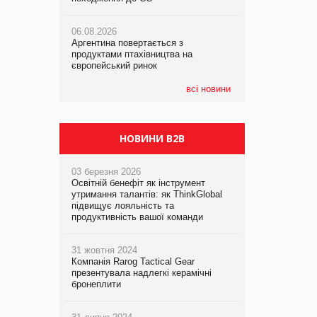
06.08.2026
06.08.2026
05.08.2026
Аргентина повертається з
Аргентина повертається з
Смачне поповнення дитячого меню:
продуктами птахівництва на
продуктами птахівництва на
у VARUS з’явилися новинки від ТМ
європейський ринок
європейський ринок
ТОКЕРИ
всі новини
05.08.2026
Сергій Лісунов про заморожені
хлібобулочні вироби на
PrivateLabel&FMCG Master 2026
НОВИНИ B2B
03 березня 2026
Освітній бенефіт як інструмент
утримання талантів: як ThinkGlobal
підвищує лояльність та
продуктивність вашої команди
31 жовтня 2024
Компанія Rarog Tactical Gear
презентувала надлегкі керамічні
бронеплити