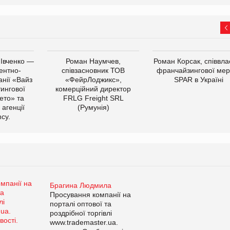
 Івченко —
Роман Наумчев,
Роман Корсак, співвла
ентно-
співзасновник ТОВ
франчайзингової мер
нії «Вайз
«ФейрЛоджикс»,
SPAR в Україні
тингової
комерційний директор
ето» та
FRLG Freight SRL
 агенції
(Румунія)
cy.
Брагина Людмила
Просування компанії на
порталі оптової та
роздрібної торгівлі
www.trademaster.ua.