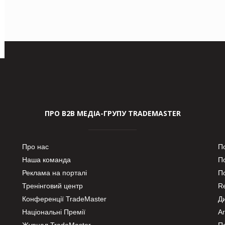
ПРО В2В МЕДІА-ГРУПУ TRADEMASTER
Про нас
П
Наша команда
П
Реклама на порталі
По
Тренінговий центр
Re
Конференції TradeMaster
Д
Національні Премії
А
Журнал TradeMaster
П