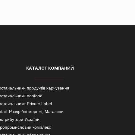
КАТАЛОГ КОМПАНИЙ
остачальники продуктів харчування
остачальники nonfood
стачальники Private Label
tail. Роздрібні мережі, Магазини
истрибутори України
гропромисловий комплекс
остачальники обладнання