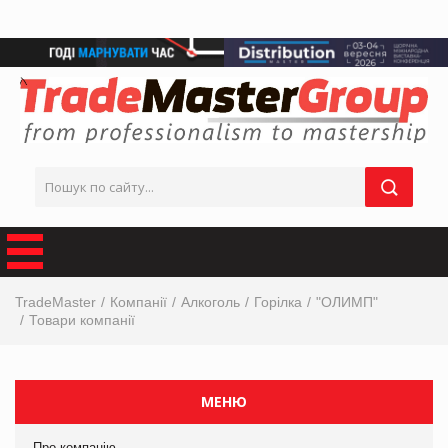
TradeMaster
Компанії
Алкоголь
Горілка
"ОЛИМП"
Товари компанії
МЕНЮ
Про компанію