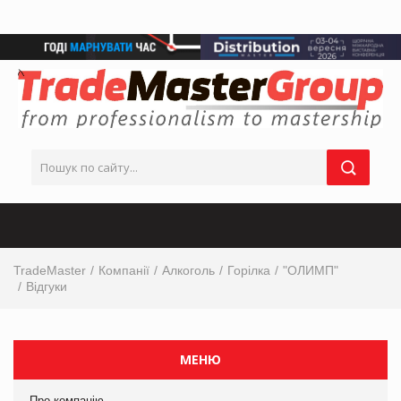
TradeMaster
Компанії
Алкоголь
Горілка
"ОЛИМП"
Відгуки
МЕНЮ
Про компанію