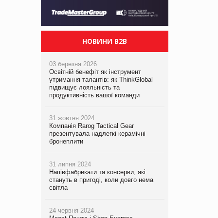
НОВИНИ B2B
03 березня 2026
Освітній бенефіт як інструмент
утримання талантів: як ThinkGlobal
підвищує лояльність та
продуктивність вашої команди
31 жовтня 2024
Компанія Rarog Tactical Gear
презентувала надлегкі керамічні
бронеплити
31 липня 2024
Напівфабрикати та консерви, які
стануть в пригоді, коли довго нема
світла
24 червня 2024