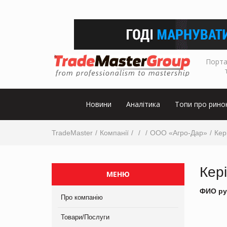
Порта
Новини
Аналітика
Топи про рино
TradeMaster
Компанії
ООО «Агро-Дар»
Кер
Кер
МЕНЮ
ФИО ру
Про компанію
Товари/Послуги