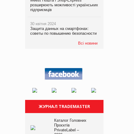
Meest Пошта і Shop-Express
розширюють можливості українських
підприємців
30 квітня 2024
Защита данных на смартфонах:
советы по повышению безопасности
Всі новини
ЖУРНАЛ TRADEMASTER
Каталог Головних
Проєктів
PrivateLabel –