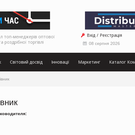
Вхід
Реєстрація
л топ-менеджерів оптової
та роздрібної торгівлі
08 серпня 2026
к
Світовий досвід
Інновації
Маркетинг
Каталог Ком
івник
івник
ководителя: