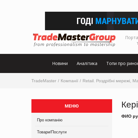
Порта
Новини
Аналітика
Топи про рино
TradeMaster
Компанії
Retail. Роздрібні мережі, М
Кер
МЕНЮ
ФИО ру
Про компанію
Товари/Послуги