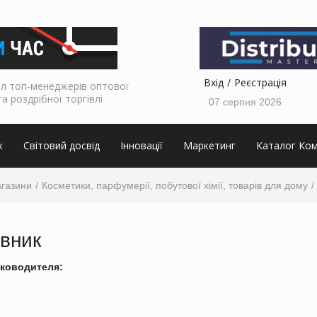
Вхід
Реєстрація
л топ-менеджерів оптової
та роздрібної торгівлі
07 серпня 2026
к
Світовий досвід
Інновації
Маркетинг
Каталог Ком
агазини
Косметики, парфумерії, побутової хімії, товарів для дому
івник
ководителя: