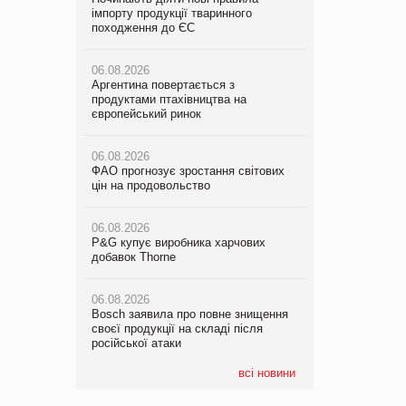
імпорту продукції тваринного
VARUS з’явилися паучі Varto Paw
імпорту продукції тваринного
походження до ЄС
expert від власної ТМ Varto!
походження до ЄС
06.08.2026
05.08.2026
06.08.2026
Аргентина повертається з
Мережа супермаркетів VARUS купує
Аргентина повертається з
продуктами птахівництва на
мережу магазинів формату
продуктами птахівництва на
європейський ринок
convenience store КОЛО: об’єднана
європейський ринок
компанія налічуватиме 374 магазини
06.08.2026
06.08.2026
ФАО прогнозує зростання світових
05.08.2026
ФАО прогнозує зростання світових
цін на продовольство
Російська атака 5 серпня стала
цін на продовольство
одним із наймасштабніших ударів по
українському бізнесу за час
06.08.2026
06.08.2026
повномасштабної війни
P&G купує виробника харчових
P&G купує виробника харчових
добавок Thorne
добавок Thorne
05.08.2026
Смачне поповнення дитячого меню:
06.08.2026
06.08.2026
у VARUS з’явилися новинки від ТМ
Bosch заявила про повне знищення
Bosch заявила про повне знищення
ТОКЕРИ
своєї продукції на складі після
своєї продукції на складі після
російської атаки
російської атаки
05.08.2026
Сергій Лісунов про заморожені
всі новини
хлібобулочні вироби на
PrivateLabel&FMCG Master 2026