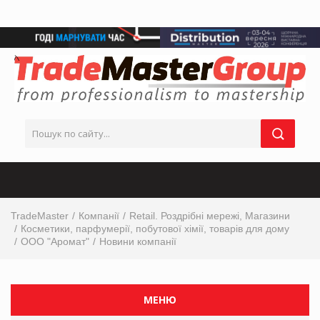
TradeMaster
Компанії
Retail. Роздрібні мережі, Магазини
Косметики, парфумерії, побутової хімії, товарів для дому
ООО "Аромат"
Новини компанії
МЕНЮ