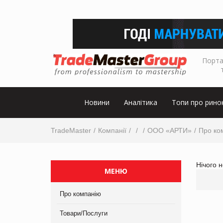
Порта
Новини
Аналітика
Топи про рино
TradeMaster
Компанії
ООО «АРТИ»
Про ко
Нічого 
МЕНЮ
Про компанію
Товари/Послуги