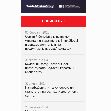
НОВИНИ B2B
03 березня 2026
Освітній бенефіт як інструмент
утримання талантів: як ThinkGlobal
підвищує лояльність та
продуктивність вашої команди
31 жовтня 2024
Компанія Rarog Tactical Gear
презентувала надлегкі керамічні
бронеплити
31 липня 2024
Напівфабрикати та консерви, які
стануть в пригоді, коли довго нема
світла
24 червня 2024