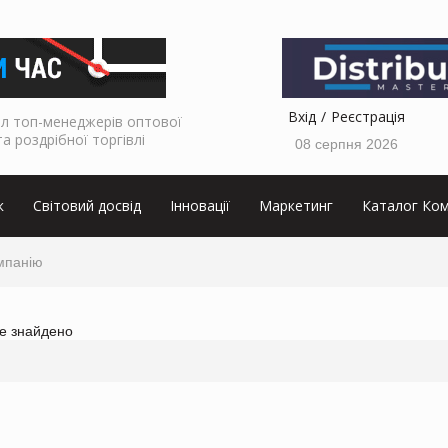
Вхід
Реєстрація
л топ-менеджерів оптової
та роздрібної торгівлі
08 серпня 2026
к
Світовий досвід
Інновації
Маркетинг
Каталог Ком
мпанію
не знайдено