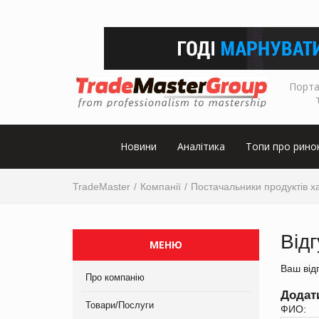
Порта
Новини
Аналітика
Топи про рино
TradeMaster
Компанії
Постачальники продуктів х
Від
МЕНЮ
Ваш від
Про компанію
Додат
Товари/Послуги
ФИО: