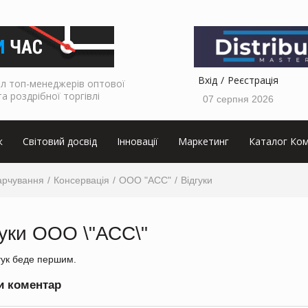
Вхід
Реєстрація
л топ-менеджерів оптової
та роздрібної торгівлі
07 серпня 2026
к
Світовий досвід
Інновації
Маркетинг
Каталог Ком
арчування
Консервація
ООО "АСС"
Відгуки
гуки ООО \"АСС\"
гук беде першим.
и коментар