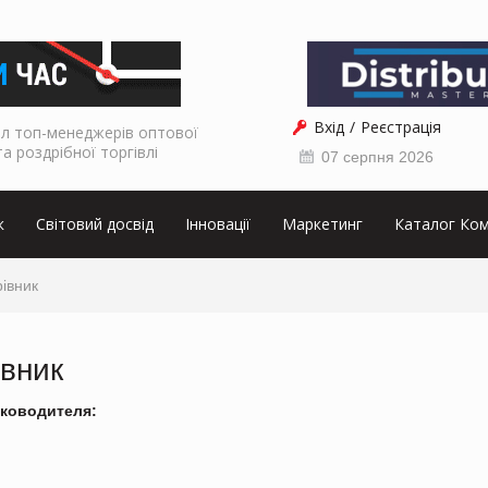
Вхід
Реєстрація
л топ-менеджерів оптової
та роздрібної торгівлі
07 серпня 2026
к
Світовий досвід
Інновації
Маркетинг
Каталог Ком
івник
івник
ководителя: