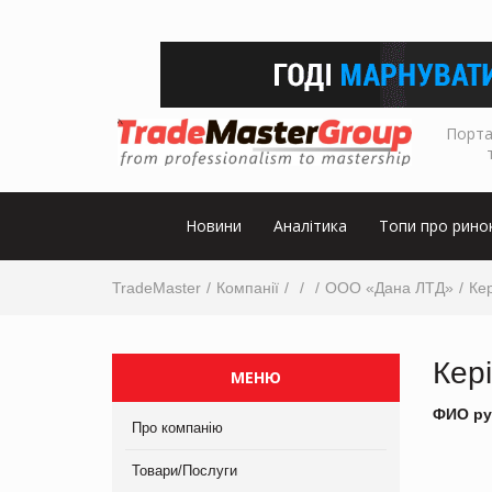
Порта
Новини
Аналітика
Топи про рино
TradeMaster
Компанії
ООО «Дана ЛТД»
Кер
Кер
МЕНЮ
ФИО ру
Про компанію
Товари/Послуги