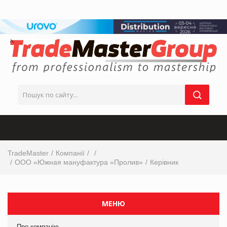
TradeMaster
Компанії
ООО «Южная мануфактура «Пролив»
Керівник
МЕНЮ
Про компанію