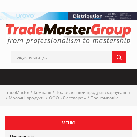
TradeMaster
Компанії
Постачальники продуктів харчування
Молочні продукти
ООО «Люстдорф»
Про компанію
МЕНЮ
Про компанію