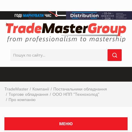
TradeMaster
Компанії
Постачальники обладнання
Торгове обладнання
ООО НПП "Технохолод"
Про компанію
МЕНЮ