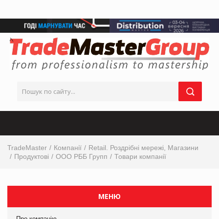
TradeMaster
Компанії
Retail. Роздрібні мережі, Магазини
Продуктові
ООО РББ Групп
Товари компанії
МЕНЮ
Про компанію