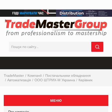
TradeMaster
Компанії
Постачальники обладнання
Автоматизація
ООО ШТРИХ-М Украина
Керівник
МЕНЮ
Про компанію