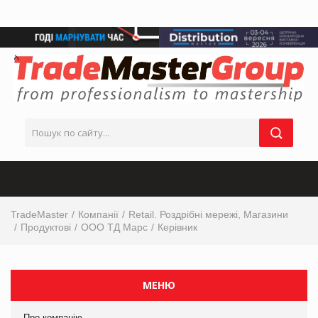
TradeMaster
Компанії
Retail. Роздрібні мережі, Магазини
Продуктові
ООО ТД Марс
Керівник
МЕНЮ
Про компанію