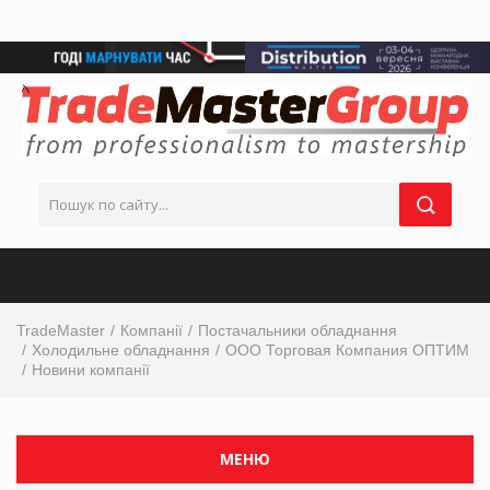
TradeMaster
Компанії
Постачальники обладнання
Холодильне обладнання
OOO Торговая Компания ОПТИМ
Новини компанії
МЕНЮ