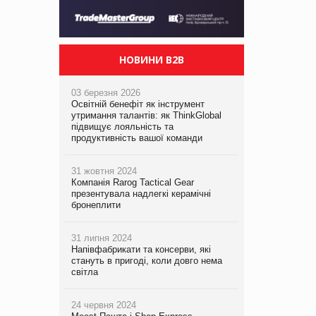
НОВИНИ B2B
03 березня 2026
Освітній бенефіт як інструмент
утримання талантів: як ThinkGlobal
підвищує лояльність та
продуктивність вашої команди
31 жовтня 2024
Компанія Rarog Tactical Gear
презентувала надлегкі керамічні
бронеплити
31 липня 2024
Напівфабрикати та консерви, які
стануть в пригоді, коли довго нема
світла
24 червня 2024