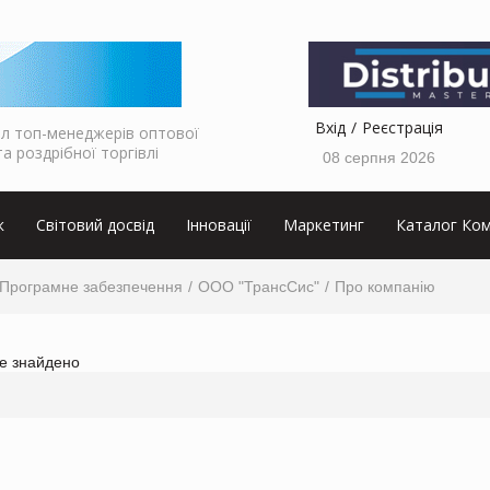
Вхід
Реєстрація
л топ-менеджерів оптової
та роздрібної торгівлі
08 серпня 2026
к
Світовий досвід
Інновації
Маркетинг
Каталог Ком
Програмне забезпечення
ООО "ТрансСис"
Про компанію
не знайдено