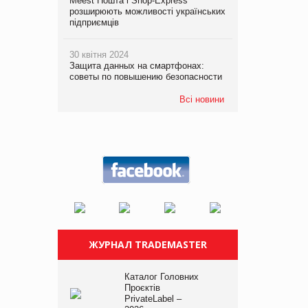
Meest Пошта і Shop-Express
розширюють можливості українських
підприємців
30 квітня 2024
Защита данных на смартфонах:
советы по повышению безопасности
Всі новини
ЖУРНАЛ TRADEMASTER
Каталог Головних
Проєктів
PrivateLabel –