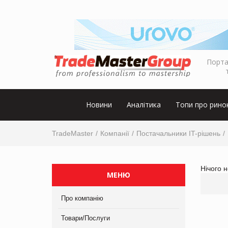
Порта
Новини
Аналітика
Топи про рино
TradeMaster
Компанії
Постачальники IT-рішень
Нічого 
МЕНЮ
Про компанію
Товари/Послуги