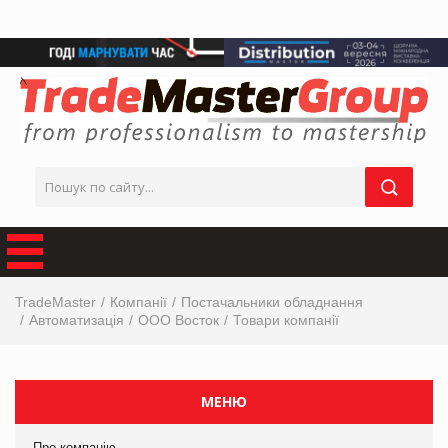
TradeMaster
Компанії
Постачальники обладнання
Автоматизація
ООО Восток
Товари компанії
МЕНЮ
Про компанію