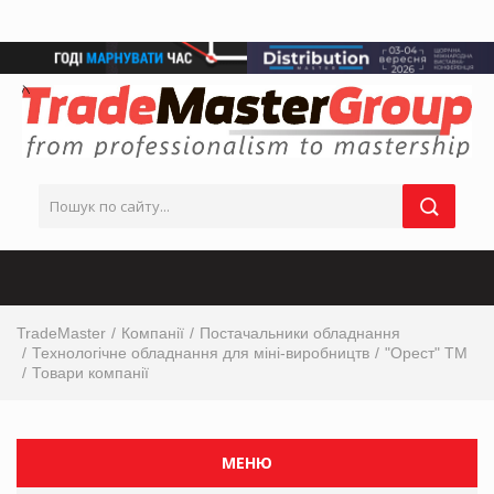
TradeMaster
Компанії
Постачальники обладнання
Технологічне обладнання для міні-виробництв
"Орест" ТМ
Товари компанії
МЕНЮ