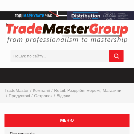
TradeMaster
Компанії
Retail. Роздрібні мережі, Магазини
Продуктові
Островок
Відгуки
МЕНЮ
Про компанію