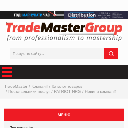
TradeMaster
Компанії
Каталог товаров
Постачальники послуг
PATRIOT-NRG
Новини компанії
МЕНЮ
Про компанію