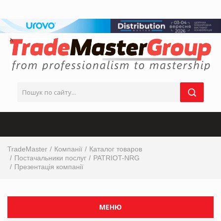
TradeMaster
Компанії
Каталог товаров
Постачальники послуг
PATRIOT-NRG
Презентація компанії
МЕНЮ