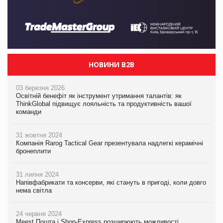
НОВИНИ B2B
03 березня 2026
Освітній бенефіт як інструмент утримання талантів: як
ThinkGlobal підвищує лояльність та продуктивність вашої
команди
31 жовтня 2024
Компанія Rarog Tactical Gear презентувала надлегкі керамічні
бронеплити
31 липня 2024
Напівфабрикати та консерви, які стануть в пригоді, коли довго
нема світла
24 червня 2024
Meest Пошта і Shop-Express розширюють можливості