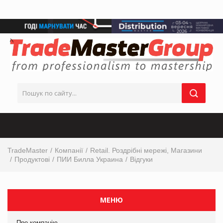
TradeMaster
Компанії
Retail. Роздрібні мережі, Магазини
Продуктові
ПИИ Билла Украина
Відгуки
МЕНЮ
Про компанію