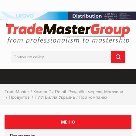
TradeMaster
Компанії
Retail. Роздрібні мережі, Магазини
Продуктові
ПИИ Билла Украина
Про компанію
МЕНЮ
Про компанію