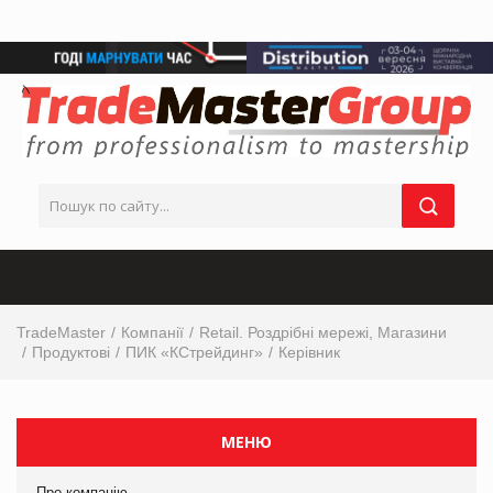
TradeMaster
Компанії
Retail. Роздрібні мережі, Магазини
Продуктові
ПИК «КСтрейдинг»
Керівник
МЕНЮ
Про компанію