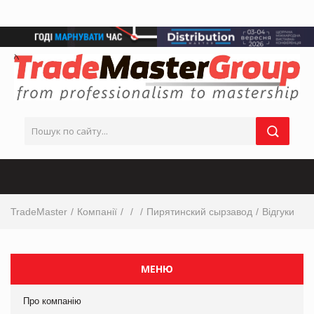
TradeMaster
Компанії
Пирятинский сырзавод
Відгуки
МЕНЮ
Про компанію