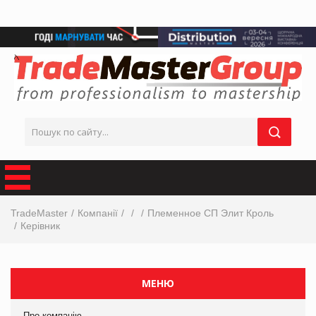
TradeMaster
Компанії
Племенное СП Элит Кроль
Керівник
МЕНЮ
Про компанію