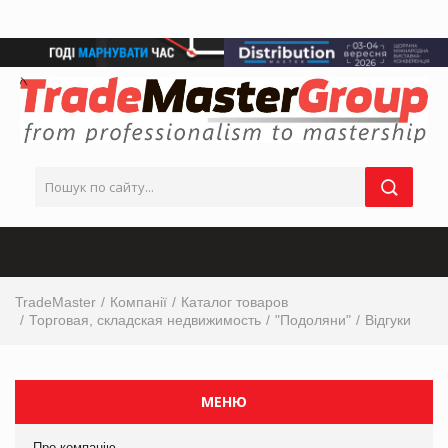
TradeMaster
Компанії
Каталог товаров
Торговая, складская недвижимость
"Подоляни"
Відгуки
МЕНЮ
Про компанію