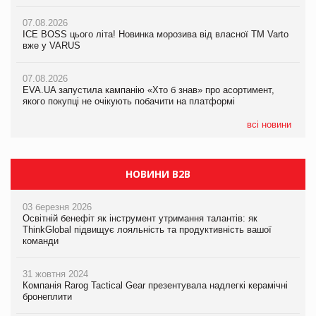
якого покупці не очікують побачити на платформі
07.08.2026
07.08.2026
Продажі Hugo Boss впали на 9%
ICE BOSS цього літа! Новинка морозива від власної ТМ Varto
06.08.2026
вже у VARUS
Смачна новинка для хвостатих: у VARUS з’явилися паучі
07.08.2026
Varto Paw expert від власної ТМ Varto!
Франція заборонила рекламні дзвінки без згоди клієнтів
07.08.2026
EVA.UA запустила кампанію «Хто б знав» про асортимент,
05.08.2026
якого покупці не очікують побачити на платформі
Мережа супермаркетів VARUS купує мережу магазинів
формату convenience store КОЛО: об’єднана компанія
налічуватиме 374 магазини
всі новини
НОВИНИ B2B
03 березня 2026
Освітній бенефіт як інструмент утримання талантів: як
ThinkGlobal підвищує лояльність та продуктивність вашої
команди
31 жовтня 2024
Компанія Rarog Tactical Gear презентувала надлегкі керамічні
бронеплити