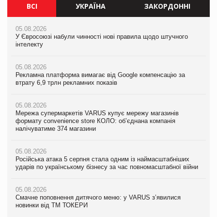
ВСІ
УКРАЇНА
ЗАКОРДОННІ
05.08.2026
05.08.2026
05.08.2026
У Євросоюзі набули чинності нові правила щодо штучного
Мережа супермаркетів VARUS купує мережу магазинів
У Євросоюзі набули чинності нові правила щодо штучного
інтелекту
формату convenience store КОЛО: об’єднана компанія
інтелекту
налічуватиме 374 магазини
05.08.2026
05.08.2026
Рекламна платформа вимагає від Google компенсацію за
05.08.2026
Рекламна платформа вимагає від Google компенсацію за
втрату 6,9 трлн рекламних показів
Російська атака 5 серпня стала одним із наймасштабніших
втрату 6,9 трлн рекламних показів
ударів по українському бізнесу за час повномасштабної війни
05.08.2026
05.08.2026
Мережа супермаркетів VARUS купує мережу магазинів
05.08.2026
Adidas витратила понад $1 млрд на маркетинг за квартал
формату convenience store КОЛО: об’єднана компанія
Смачне поповнення дитячого меню: у VARUS з’явилися
налічуватиме 374 магазини
новинки від ТМ ТОКЕРИ
05.08.2026
Amazon звинуватили у недостовірній рекламі екологічних
05.08.2026
05.08.2026
продуктів
Російська атака 5 серпня стала одним із наймасштабніших
Сергій Лісунов про заморожені хлібобулочні вироби на
ударів по українському бізнесу за час повномасштабної війни
PrivateLabel&FMCG Master 2026
05.08.2026
AstraZeneca обговорює найбільшу угоду десятиліття
05.08.2026
04.08.2026
Смачне поповнення дитячого меню: у VARUS з’явилися
Через атаку РФ у Дніпрі пошкоджено склад шоколаду
новинки від ТМ ТОКЕРИ
Millennium