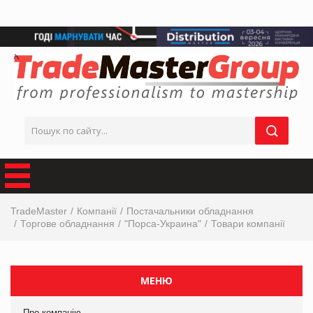
TradeMaster
Компанії
Постачальники обладнання
Торгове обладнання
"Порса-Украина"
Товари компанії
МЕНЮ
Про компанію